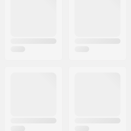
Woonplaats:
Arendonk
Land:
België