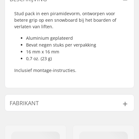
Stud pack in een piramidevorm, ontworpen voor
betere grip op een snowboard bij het boarden of
verlaten van liften.
Aluminium geplateerd
Bevat negen stuks per verpakking
16 mm x 16 mm
0,7 oz. (23 g)
Inclusief montage-instructies.
FABRIKANT
Naam:
All Sport NV
Adres:
Hoge Mauw 175
Postcode:
2370