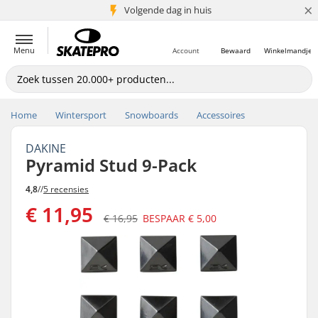
×
Volgende dag in huis
5+ mln. klanten
Menu
Account
Bewaard
Winkelmandje
Home
Wintersport
Snowboards
Accessoires
DAKINE
Pyramid Stud 9-Pack
4,8
//
5 recensies
€ 11,95
€ 16,95
BESPAAR
€ 5,00