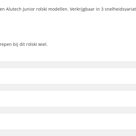
en Alutech Junior rolski modellen. Verkrijgbaar in 3 snelheidsvariat
epen bij dit rolski wiel.
65 x 40mm Voorwiel:
Fast
eid
Slow
(2)