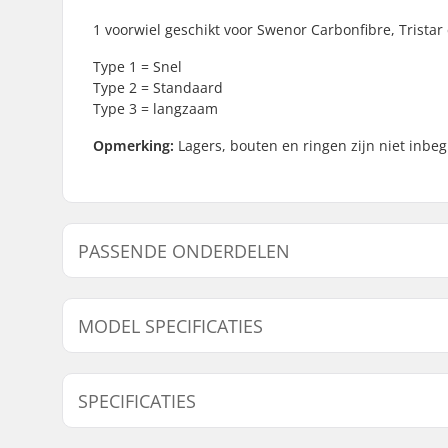
1 voorwiel geschikt voor Swenor Carbonfibre, Tristar 
Type 1 = Snel
Type 2 = Standaard
Type 3 = langzaam
Opmerking:
Lagers, bouten en ringen zijn niet inbegr
PASSENDE ONDERDELEN
Vind producten die samen gaan met Swenor Classic 
MODEL SPECIFICATIES
Passende onderdelen
Model
Wiel snelh
SPECIFICATIES
Standard
Standaard 