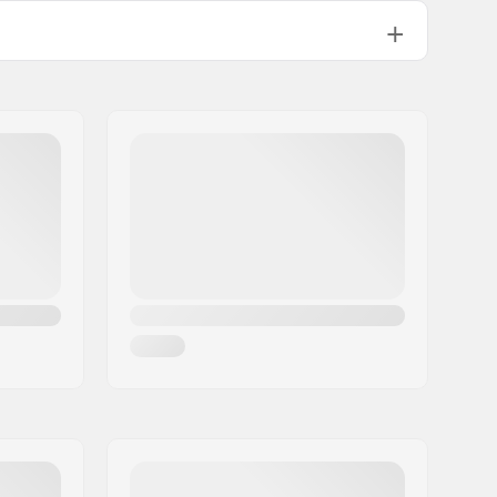
65mm
40mm
Classic
Nee