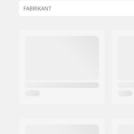
Wielen per verpakking:
1
FABRIKANT
Lager Functie:
Freewheel
Wiel Positie:
Voorkant
Naam:
Sportimport AS
Wiel Materiaal:
Rubber
Adres:
Trøskeholtet 3
Postcode:
1708
Woonplaats:
Sarpsborg
Land:
Noorwegen