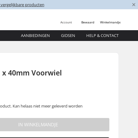
×
 vergelijkbare producten
Account
Bewaard
Winkelmandje
AANBIEDINGEN
GIDSEN
HELP & CONTACT
5 x 40mm Voorwiel
oduct. Kan helaas niet meer geleverd worden
IN WINKELMANDJE