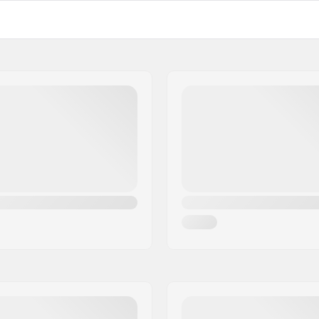
Wieldiameter:
-lager
Wielbreedte:
Langlauf Ski Type:
Bout, lager etc. inclusief: