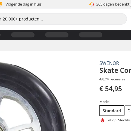
Volgende dag in huis
365 dagen bedenkti
SWENOR
Skate Co
4,0
//
4 recensies
€ 54,95
Model
Standard
F
Let op!
Slechts