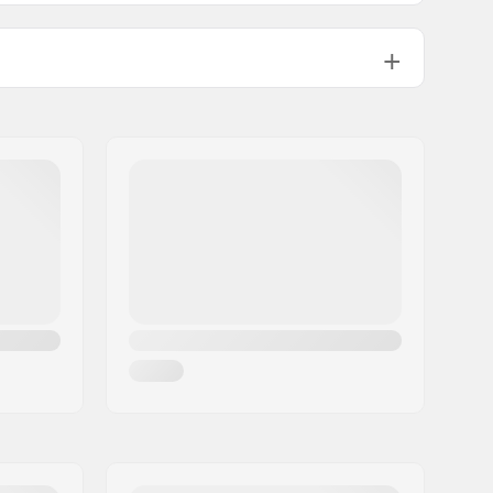
100mm
24mm
Skate
Ja