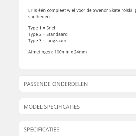
Er is één compleet wiel voor de Swenor Skate rolski,
snelheden.
Type 1 = Snel
Type 2 = Standaard
Type 3 = langzaam
Afmetingen: 100mm x 24mm
PASSENDE ONDERDELEN
Vind producten die samen gaan met Swenor Skate C
MODEL SPECIFICATIES
Passen
Model
Wiel snelh
SPECIFICATIES
Standard
Standaard 