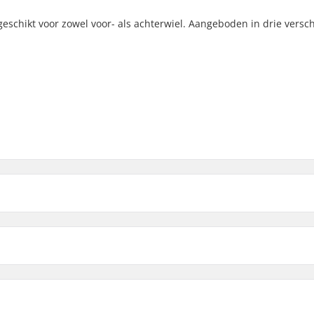
 geschikt voor zowel voor- als achterwiel. Aangeboden in drie versc
ompleet Wiel:
de onderdelen
Fast
eid
Slow
(2)