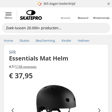
×
365 dagen bedenktijd
4.8 van 5
Menu
Account
Bewaard
Winkelmandje
Home
Skates
Bescherming
Kinder
Helmen
SFR
Essentials Mat Helm
4,7
//
1158 recensies
€ 37,95