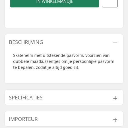
IN WINKELMANDJE
BESCHRIJVING
Skatehelm met uitstekende pasvorm, voorzien van
dubbele maatkussentjes om je persoonlijke pasvorm
te bepalen, zodat je altijd goed zit.
SPECIFICATIES
In maat verstelbaar:
Niet
IMPORTEUR
Certificeringen:
EN 1078
Buitenkant type:
Gelijmd
,
ABS