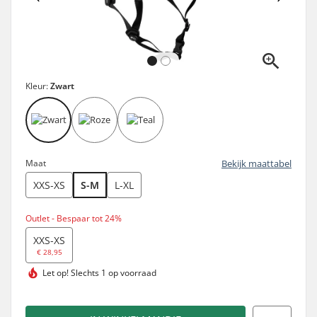
Kleur:
Zwart
Maat
Bekijk maattabel
XXS-XS
S-M
L-XL
Outlet - Bespaar tot 24%
XXS-XS
€ 28,95
Let op!
Slechts 1 op voorraad