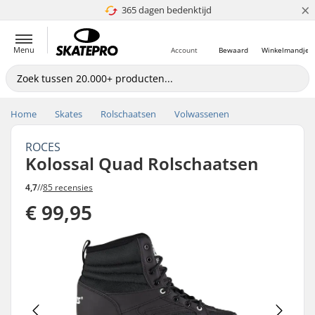
×
365 dagen bedenktijd
4.8 van 5
Menu
Account
Bewaard
Winkelmandje
Home
Skates
Rolschaatsen
Volwassenen
ROCES
Kolossal Quad Rolschaatsen
4,7
//
85 recensies
€ 99,95