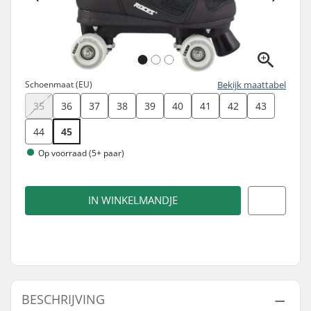
Schoenmaat (EU)
Bekijk maattabel
35
36
37
38
39
40
41
42
43
44
45
Op voorraad (5+ paar)
IN WINKELMANDJE
BESCHRIJVING