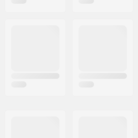
Wielhardheid:
80A
Max wieldiameter:
60mm
Schoen materiaal:
Textiel, PU-leder
Liner materiaal:
Textiel
Cuff:
Lage enkelsteun
Rem:
Ja
Aanbevolen voor:
Outdoor skaten