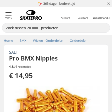
×
365 dagen bedenktijd
4.8 van 5
Menu
Account
Bewaard
Winkelmandje
Home
BMX
Wielen - Onderdelen
Onderdelen
SALT
Pro BMX Nipples
4,8
//
4 recensies
€ 14,95