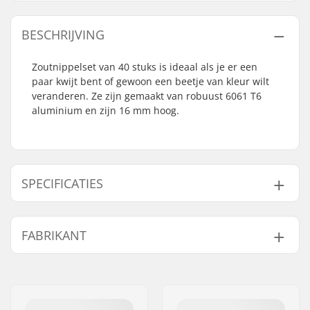
BESCHRIJVING
Zoutnippelset van 40 stuks is ideaal als je er een
paar kwijt bent of gewoon een beetje van kleur wilt
veranderen. Ze zijn gemaakt van robuust 6061 T6
aluminium en zijn 16 mm hoog.
SPECIFICATIES
Gewicht:
17g
FABRIKANT
Naam:
We Make Things GmbH
Adres:
RICHARD-BYRD-STR. 12
Postcode:
50829