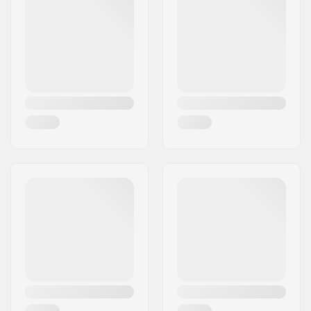
Woonplaats:
Köln
Land:
Duitsland