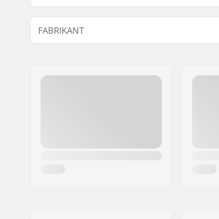
Past samen met bar materiaal:
Staal
FABRIKANT
Handvat-Lengte:
14.7cm
Flange:
Flangeles
Naam:
Sunshine Distribution ApS
Materiaal:
Rubber
Adres:
Naverland 8
Postcode:
2600
Woonplaats:
Glostrup
Land:
Denemarken