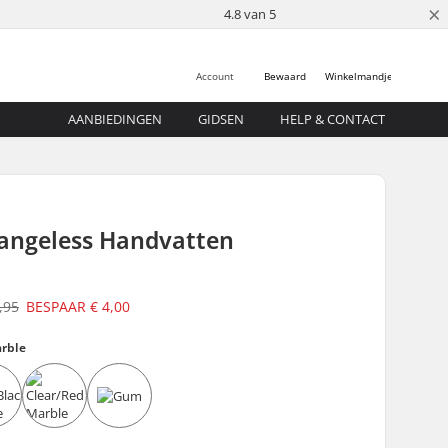
×
4.8 van 5
Account
Bewaard
Winkelmandje
AANBIEDINGEN
GIDSEN
HELP & CONTACT
langeless Handvatten
,95
BESPAAR
€ 4,00
rble