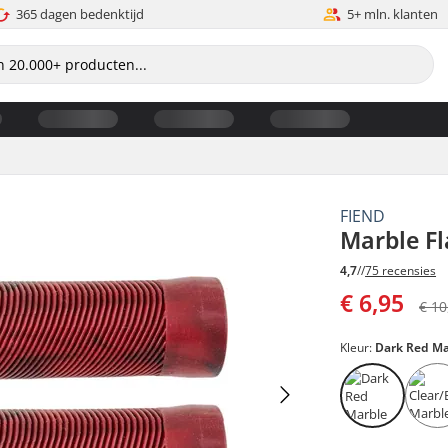
365 dagen bedenktijd
5+ mln. klanten
FIEND
Marble F
4,7
//
75 recensies
€ 6,95
€ 10
Kleur:
Dark Red Ma