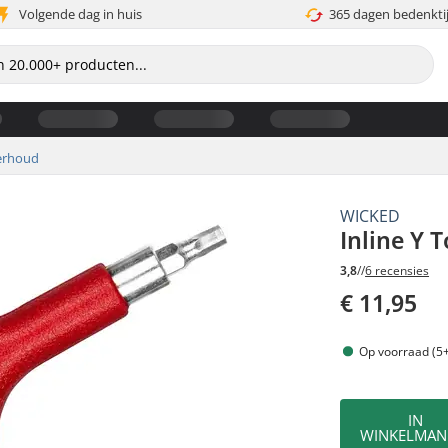
Volgende dag in huis
365 dagen bedenkti
erhoud
WICKED
Inline Y T
3,8
//
6 recensies
€ 11,95
Op voorraad (5+
IN
WINKELMAN