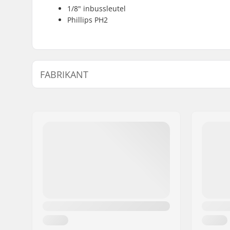
1/8" inbussleutel
Phillips PH2
FABRIKANT
Naam:
Powerslide Sport
Adres:
Esbachgraben 1
Postcode:
95463
Woonplaats:
Bindlach
Land:
Duitsland