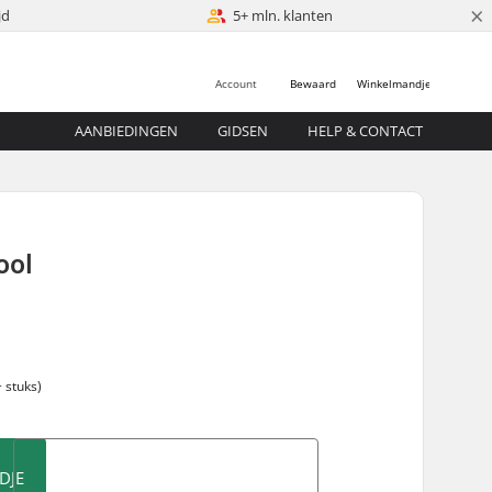
×
jd
5+ mln. klanten
Account
Bewaard
Winkelmandje
AANBIEDINGEN
GIDSEN
HELP & CONTACT
ool
 stuks)
DJE