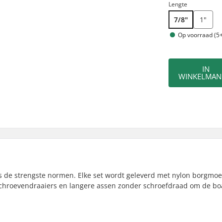
Lengte
7/8"
1"
Op voorraad (5+
IN
WINKELMAN
 de strengste normen. Elke set wordt geleverd met nylon borgmo
schroevendraaiers en langere assen zonder schroefdraad om de bo