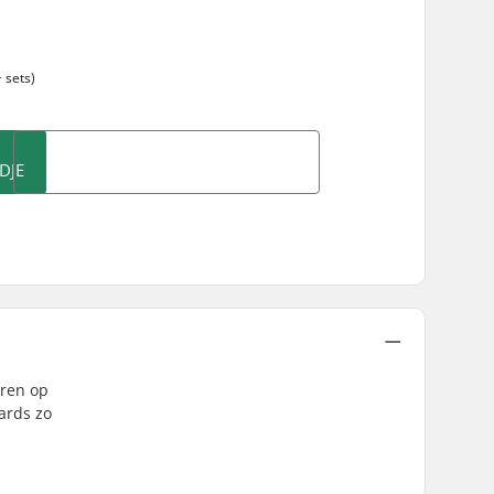
 sets)
DJE
eren op
ards zo