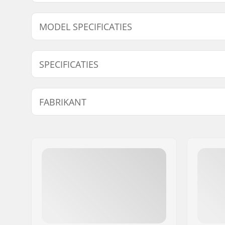
MODEL SPECIFICATIES
Model
Compressie
SPECIFICATIES
7/8"
22mm
Aantal per verpakking:
8
FABRIKANT
Naam:
Circus Circus ApS
Adres:
Australiensvej 20. st. th.
Postcode:
2100
Woonplaats:
Copenhagen
Land:
Denemarken