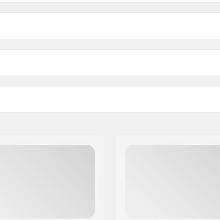
1"
 Bout lengte
1.25"
1.5"