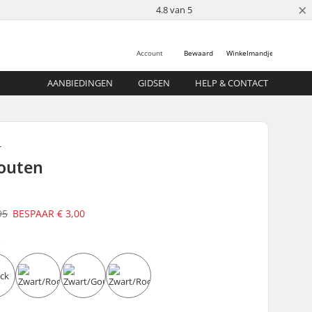
×
4.8 van 5
Account
Bewaard
Winkelmandje
AANBIEDINGEN
GIDSEN
HELP & CONTACT
T
Bouten
95
BESPAAR
€ 3,00
r