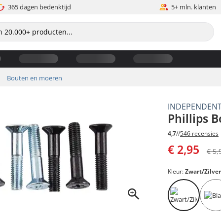
365 dagen bedenktijd
5+ mln. klanten
Bouten en moeren
INDEPENDEN
Phillips 
4,7
//
546 recensies
€ 2,95
€ 5,
Kleur:
Zwart/Zilve