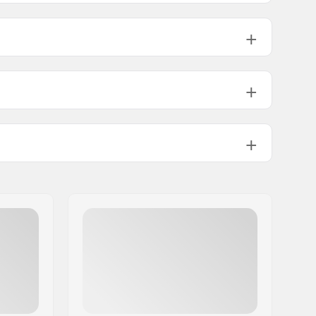
25mm
32mm
38mm