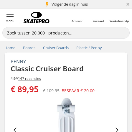
×
Volgende dag in huis
5+ mln. klanten
Menu
Account
Bewaard
Winkelmandje
Home
Boards
Cruiser Boards
Plastic / Penny
PENNY
Classic Cruiser Board
4,9
//
147 recensies
€ 89,95
€ 109,95
BESPAAR
€ 20,00