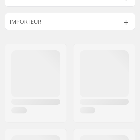
Deck materiaal:
Kunststof
IMPORTEUR
geïnjecteerd
Deck lengte:
22" (55.9cm)
Naam:
Centrano ApS
Deck breedte:
6" (15.2cm)
Adres:
Omega 6
Wieldiameter:
59mm
Postcode:
8382
Gewicht:
1945g
Woonplaats:
Hinnerup
Deck specificaties:
Kicktail
Land:
Denemarken
Wielbreedte:
45mm
Wielhardheid:
83A
Lagerprecisie:
ABEC-7
Hangerbreedte:
76mm (3")
Bushings:
83A
Griptape:
Niet inbegrepen