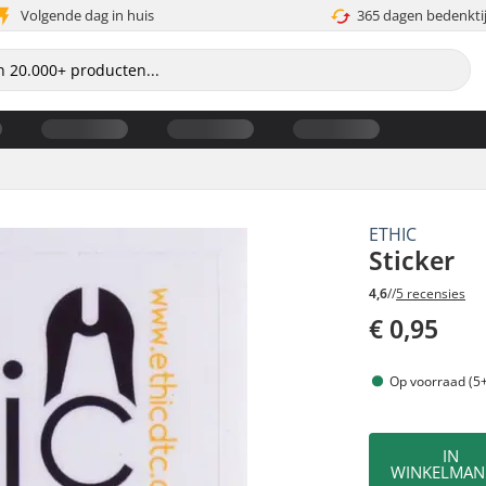
Volgende dag in huis
365 dagen bedenkti
ETHIC
Sticker
4,6
//
5 recensies
€ 0,95
Op voorraad (5+
IN
WINKELMAN