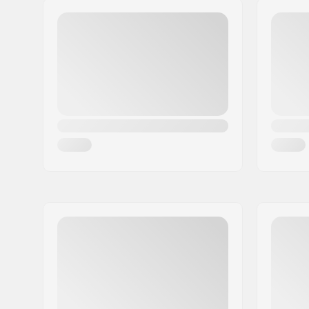
Postcode:
8382
Woonplaats:
Hinnerup
Land:
Denemarken