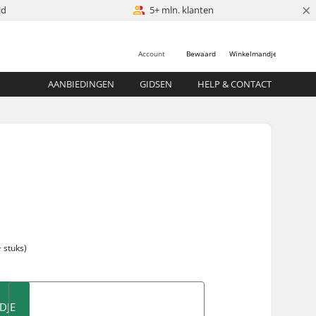
×
jd
5+ mln. klanten
Account
Bewaard
Winkelmandje
AANBIEDINGEN
GIDSEN
HELP & CONTACT
 stuks)
DJE