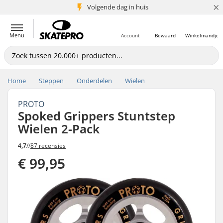
×
Volgende dag in huis
5+ mln. klanten
Menu
Account
Bewaard
Winkelmandje
Home
Steppen
Onderdelen
Wielen
PROTO
Spoked Grippers Stuntstep
Wielen 2-Pack
4,7
//
87 recensies
€ 99,95