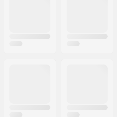
Woonplaats:
Hinnerup
Kern materiaal:
Aluminium
Land:
Denemarken
Wielprofiel:
Vlak
Lager maat:
608
Wielkernbreedte:
24mm
As diameter:
8mm