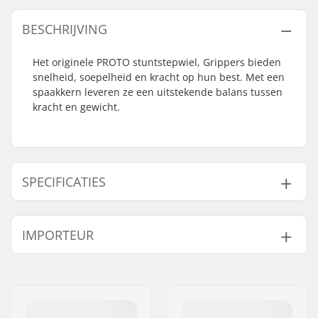
BESCHRIJVING
Het originele PROTO stuntstepwiel, Grippers bieden
snelheid, soepelheid en kracht op hun best. Met een
spaakkern leveren ze een uitstekende balans tussen
kracht en gewicht.
SPECIFICATIES
Wieldiameter:
110mm
IMPORTEUR
Lagers:
Inclusief
Kern ontwerp:
Gespaakt
Naam:
Centrano ApS
Gewicht:
220g
Adres:
Omega 6
Wielen per
2
Postcode:
8382
verpakking: