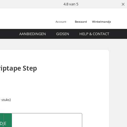
×
4.8 van 5
Account
Bewaard
Winkelmandje
AANBIEDINGEN
GIDSEN
HELP & CONTACT
riptape Step
 stuks)
DJE