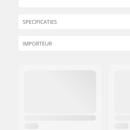
SPECIFICATIES
Length:
61cm (24"
IMPORTEUR
Naam:
Centrano ApS
Adres:
Omega 6
Postcode:
8382
Woonplaats:
Hinnerup
Land:
Denemarken