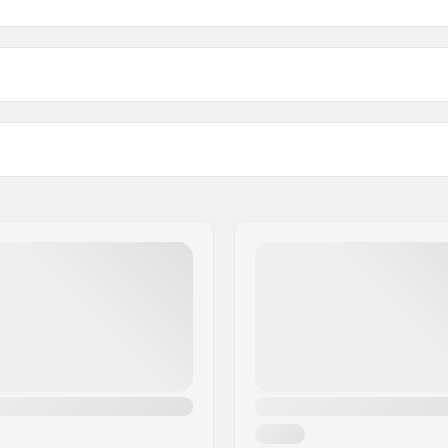
)
Width: