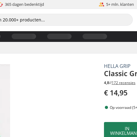
365 dagen bedenktijd
5+ mln. klanten
HELLA GRIP
Classic G
4,8
//
172 recensies
€ 14,95
Op voorraad (5+
IN
WINKELMAN