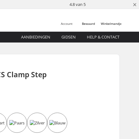
×
4.8 van 5
Account
Bewaard
Winkelmandje
AANBIEDINGEN
GIDSEN
HELP & CONTACT
CS Clamp Step