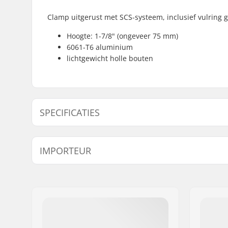
Clamp uitgerust met SCS-systeem, inclusief vulring g
Hoogte: 1-7/8" (ongeveer 75 mm)
6061-T6 aluminium
lichtgewicht holle bouten
SPECIFICATIES
Clamp binnendiameter:
32mm (Reg
IMPORTEUR
Maat klem:
Quad
Gewicht:
251g
Naam:
Centrano ApS
Inclusief compression:
SCS
Adres:
Omega 6
Starnut:
Niet inbe
Postcode:
8382
Woonplaats:
Hinnerup