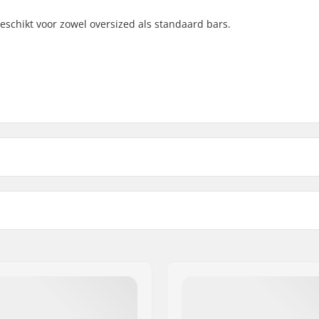
eschikt voor zowel oversized als standaard bars.
ular), 35mm (Oversized)
Compressie Bout:
Compression bolt diamete
Compressie Bout lengte:
Shim lengte:
grepen