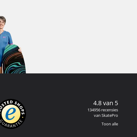
4.8 van 5
134956 recensies
van SkatePro
Toon alle