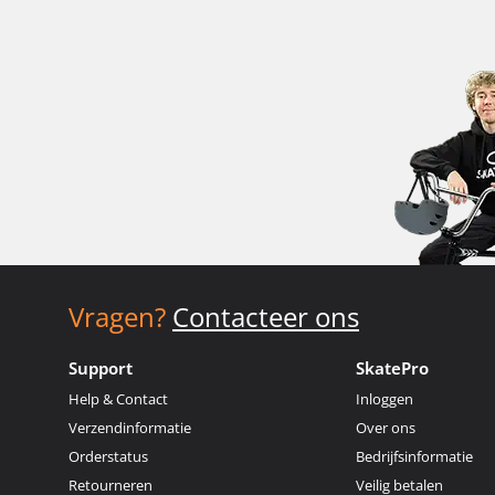
Vragen?
Contacteer ons
Support
SkatePro
Help & Contact
Inloggen
Verzendinformatie
Over ons
Orderstatus
Bedrijfsinformatie
Retourneren
Veilig betalen