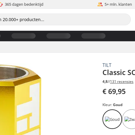
365 dagen bedenktijd
5+ mln. klanten
TILT
Classic S
4,8
//
131 recensies
€ 69,95
Kleur:
Goud