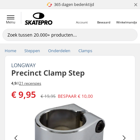
×
365 dagen bedenktijd
4.8 van 5
Menu
Account
Bewaard
Winkelmandje
Home
Steppen
Onderdelen
Clamps
LONGWAY
Precinct Clamp Step
4,9
//
21 recensies
€ 9,95
€ 19,95
BESPAAR
€ 10,00