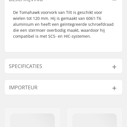
De Tomahawk voorvork van Tilt is geschikt voor
wielen tot 120 mm. Hij is gemaakt van 6061-T6
aluminium en heeft een geïntegreerde schroefdraad
die een stermoer overbodig maakt, waardoor hij
compatibel is met SCS- en HIC-systemen.
SPECIFICATIES
Wieldiameter:
100mm, 110mm,
IMPORTEUR
115mm, 120mm
Compatibel met:
Standaard HIC, SCS
Naam:
Centrano ApS
Wielkernbreedte:
24mm
Adres:
Omega 6
Voorvorklengte:
150mm
Postcode:
8382
Gewicht:
332g
Woonplaats:
Hinnerup
Voorvork ontwerp:
One-piece