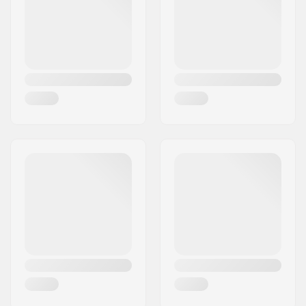
Land:
Denemarken
Wielprofiel:
Vlak, Smal
Voorvorktype:
Zonder schroefdraad
Materiaal:
Aluminium 6000
Series
Crown race:
Ingebouwd
Materiaal sterkte:
T6
Wiel offset:
10mm
As:
Inclusief
As diameter:
8mm
Frame Spacer type:
Ingebouwd
Inclusief
Nee
compression:
Starnut:
Ingebouwd
Compressie Bout:
Niet inbegrepen
Voorvork as lengte:
40mm