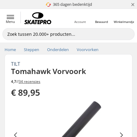
×
365 dagen bedenktijd
4.8 van 5
Menu
Account
Bewaard
Winkelmandje
Home
Steppen
Onderdelen
Voorvorken
TILT
Tomahawk Vorvoork
4,7
//
34 recensies
€ 89,95