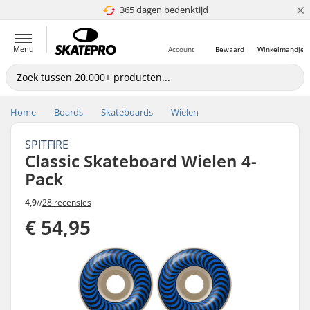
×
365 dagen bedenktijd
4.8 van 5
Menu
Account
Bewaard
Winkelmandje
Home
Boards
Skateboards
Wielen
SPITFIRE
Classic Skateboard Wielen 4-
Pack
4,9
//
28 recensies
€ 54,95