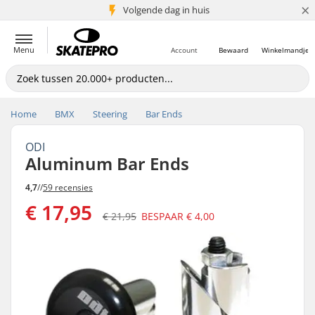
×
Volgende dag in huis
5+ mln. klanten
Menu
Account
Bewaard
Winkelmandje
Home
BMX
Steering
Bar Ends
ODI
Aluminum Bar Ends
4,7
//
59 recensies
€ 17,95
€ 21,95
BESPAAR
€ 4,00