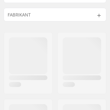
Past samen met bar
Aluminum, Staal,
FABRIKANT
materiaal:
Titanium
Naam:
Sport Import GmbH
Adres:
Industriestr. 39
Postcode:
26188
Woonplaats:
Edewecht
Land:
Duitsland