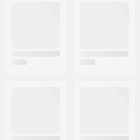
Postcode:
8382
Woonplaats:
Hinnerup
Land:
Denemarken