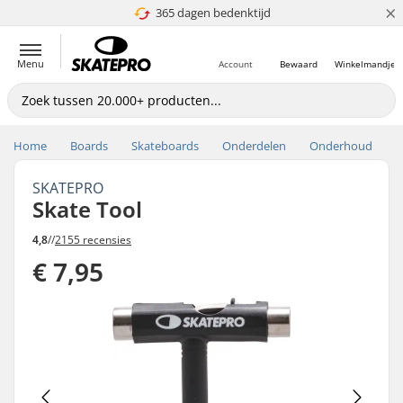
×
365 dagen bedenktijd
4.8 van 5
Menu
Account
Bewaard
Winkelmandje
Home
Boards
Skateboards
Onderdelen
Onderhoud
SKATEPRO
Skate Tool
4,8
//
2155 recensies
€ 7,95