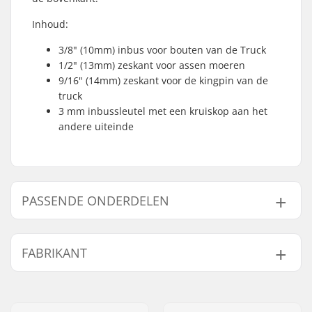
Inhoud:
3/8" (10mm) inbus voor bouten van de Truck
1/2" (13mm) zeskant voor assen moeren
9/16" (14mm) zeskant voor de kingpin van de
truck
3 mm inbussleutel met een kruiskop aan het
andere uiteinde
PASSENDE ONDERDELEN
Vind producten die samen gaan met SkatePro Skate
Tool:
FABRIKANT
Naam:
Centrano ApS
Gaat samen met
Adres:
Omega 6