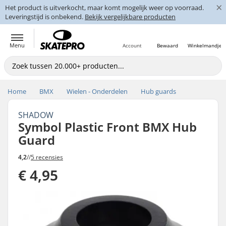
×
Het product is uitverkocht, maar komt mogelijk weer op voorraad.
Leveringstijd is onbekend.
Bekijk vergelijkbare producten
Menu
Account
Bewaard
Winkelmandje
Home
BMX
Wielen - Onderdelen
Hub guards
SHADOW
Symbol Plastic Front BMX Hub
Guard
4,2
//
5 recensies
€ 4,95