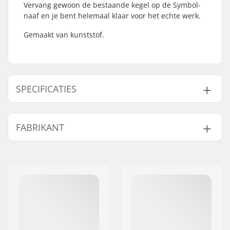
Vervang gewoon de bestaande kegel op de Symbol-
naaf en je bent helemaal klaar voor het echte werk.
Gemaakt van kunststof.
SPECIFICATIES
As diameter:
10mm
FABRIKANT
Driver side:
Non-driver Side
Gewicht:
39g
Naam:
Source Europe GmbH
Adres:
Am Kuckhofer Feld 13A
Postcode:
41470
Woonplaats:
Neuss
Land:
Duitsland