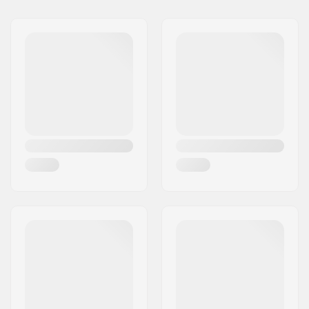
Naam:
Centrano ApS
Materialen:
Ventilerend mesh
Adres:
Omega 6
Pasvorm:
Ontworpen om onder
Postcode:
8382
kleding te worden
Woonplaats:
Hinnerup
gedragen
Land:
Denemarken
Voering:
Air plush lining
Padding:
EVA Padding
Veiligheid:
CE-1621-1
certification
Sluiting:
Dual elasticated
double strapping​