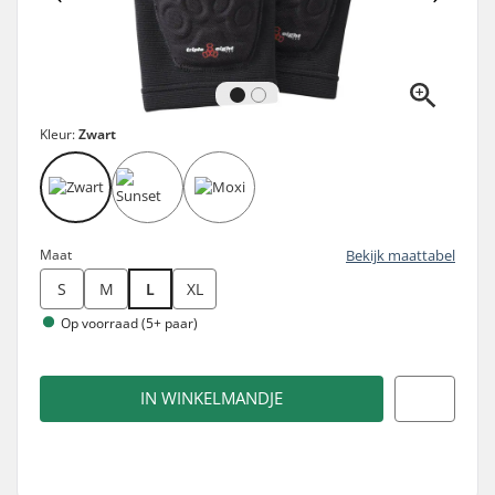
Kleur:
Zwart
Maat
Bekijk maattabel
S
M
L
XL
Op voorraad (5+ paar)
IN WINKELMANDJE