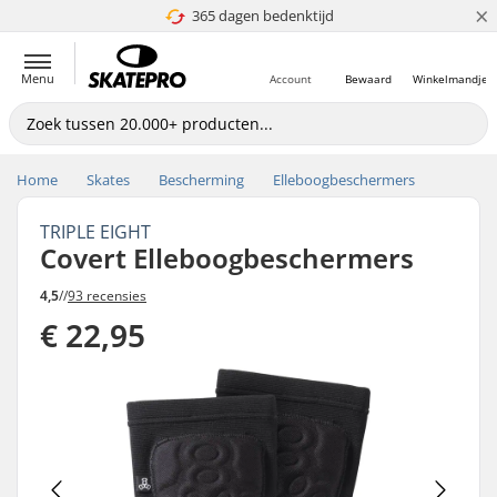
×
365 dagen bedenktijd
4.8 van 5
Menu
Account
Bewaard
Winkelmandje
Home
Skates
Bescherming
Elleboogbeschermers
TRIPLE EIGHT
Covert Elleboogbeschermers
4,5
//
93 recensies
€ 22,95