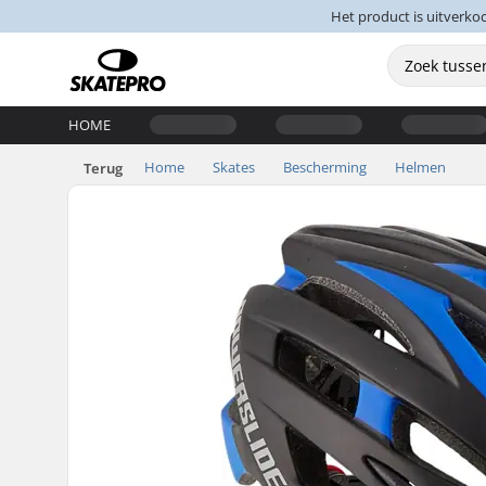
Het product is uitverko
HOME
Home
Skates
Bescherming
Helmen
Terug