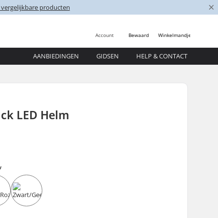
×
 vergelijkbare producten
Account
Bewaard
Winkelmandje
AANBIEDINGEN
GIDSEN
HELP & CONTACT
ack LED Helm
w