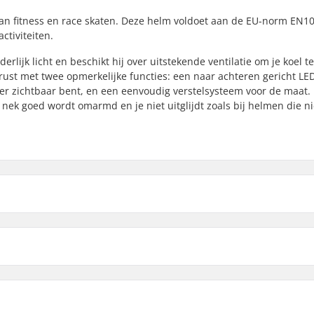
an fitness en race skaten. Deze helm voldoet aan de EU-norm EN10
ctiviteiten.
erlijk licht en beschikt hij over uitstekende ventilatie om je koel te
rust met twee opmerkelijke functies: een naar achteren gericht LE
eter zichtbaar bent, en een eenvoudig verstelsysteem voor de maat.
ek goed wordt omarmd en je niet uitglijdt zoals bij helmen die ni
50-54
meting
54-58
Binnenste schaal type:
Voering materiaal: