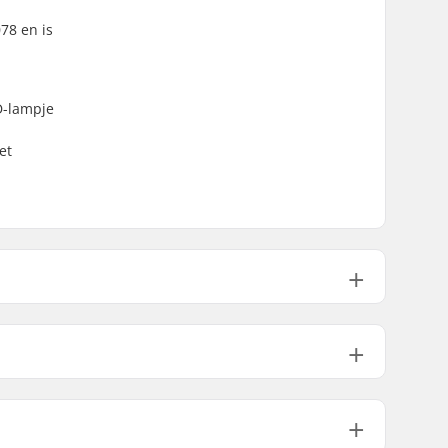
78 en is
D-lampje
et
50cm, 51cm, 52cm, 53cm, 54cm
54cm, 55cm, 56cm, 57cm, 58cm
EPS
Sealed Foam