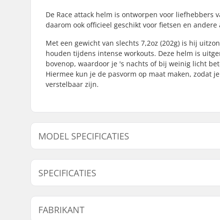
De Race attack helm is ontworpen voor liefhebbers v
daarom ook officieel geschikt voor fietsen en andere a
Met een gewicht van slechts 7,2oz (202g) is hij uitzond
houden tijdens intense workouts. Deze helm is uitge
bovenop, waardoor je 's nachts of bij weinig licht b
Hiermee kun je de pasvorm op maat maken, zodat je n
verstelbaar zijn.
MODEL SPECIFICATIES
Model
Binnen af
SPECIFICATIES
In maat verstelbaar:
Ja
FABRIKANT
Certificeringen:
EN 1078