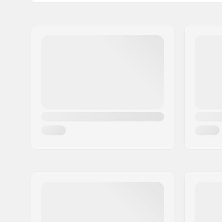
Buitenkant type:
In-mold
Naam:
Powerslide Sport
Adres:
Esbachgraben 1
Postcode:
95463
Woonplaats:
Bindlach
Land:
Duitsland