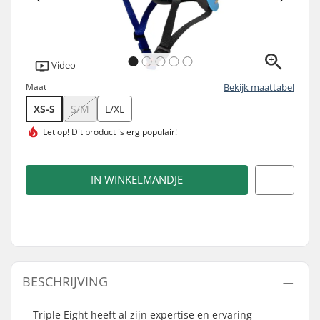
Video
Maat
Bekijk maattabel
XS-S
S/M
L/XL
Let op! Dit product is
erg populair!
IN WINKELMANDJE
BESCHRIJVING
Triple Eight heeft al zijn expertise en ervaring