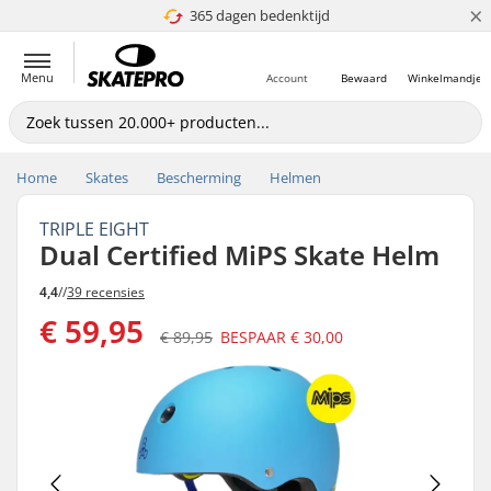
×
365 dagen bedenktijd
4.8 van 5
Menu
Account
Bewaard
Winkelmandje
Home
Skates
Bescherming
Helmen
TRIPLE EIGHT
Dual Certified MiPS Skate Helm
4,4
//
39 recensies
€ 59,95
€ 89,95
BESPAAR
€ 30,00