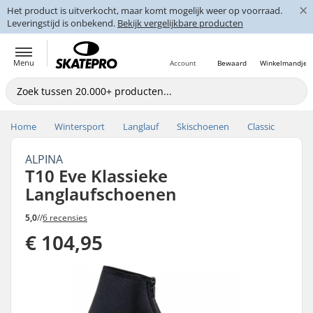
×
Het product is uitverkocht, maar komt mogelijk weer op voorraad.
Leveringstijd is onbekend.
Bekijk vergelijkbare producten
Menu
Account
Bewaard
Winkelmandje
Home
Wintersport
Langlauf
Skischoenen
Classic
ALPINA
T10 Eve Klassieke
Langlaufschoenen
5,0
//
6 recensies
€ 104,95