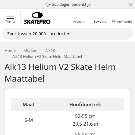
×
365 dagen bedenktijd
4.8 van 5
Menu
Account
Bewaard
Winkelmandje
Home
Merken
Alk13
Alk13 Helium V2 Skate Helm Maattabel
Alk13 Helium V2 Skate Helm
Maattabel
Maat
Hoofdomtrek
52-55 cm
S-M
20,5-21,6 in
55-59 cm