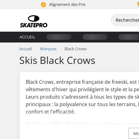
Alignement des Prix
ACCUEIL
Accueil
Marques
Black Crows
Skis Black Crows
Black Crows, entreprise française de freeski, est 
vêtements d'hiver qui privilégient le style et 
Leurs produits s'adressent à tous les types de s
principaux : la polyvalence sur tous les terrains, 
confort et l'efficacité.
Fondée en 2006, Black Crows a rapidement capti
motifs vibrants, offrant un mélange homogène d
Mo