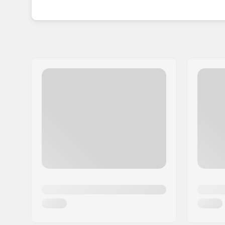
Choisir les skis et les vêtements Black Crows, c'e
d'un équipement de sports d'hiver qui se distin
esthétique unique.