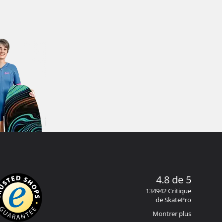
4.8 de 5
134942 Critique
de SkatePro
Montrer plus