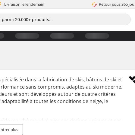
Livraison le lendemain
Retour sous 365 jou
spécialisée dans la fabrication de skis, bâtons de ski et
la performance sans compromis, adaptés au ski moderne.
kieurs et sont développés autour de quatre critères
l'adaptabilité à toutes les conditions de neige, le
vé le marché mondial avec ses designs uniques et ses
e haute performance et de sophistication.
ntrer plus