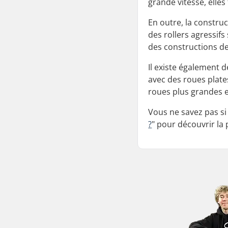
grande vitesse, elles 
En outre, la construc
des rollers agressifs
des constructions de
Il existe également 
avec des roues plates
roues plus grandes e
Vous ne savez pas si 
?
" pour découvrir la 