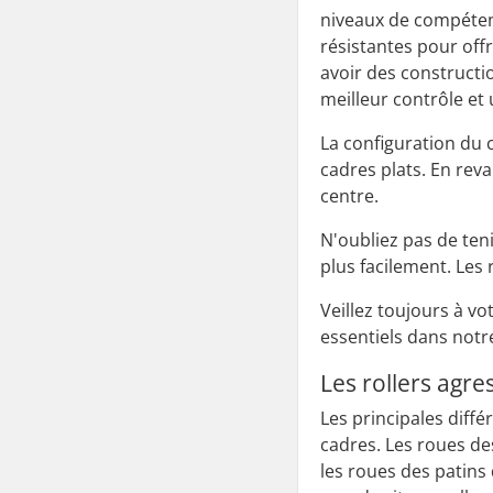
niveaux de compéten
résistantes pour off
avoir des constructi
meilleur contrôle et
La configuration du 
cadres plats. En reva
centre.
N'oubliez pas de teni
plus facilement. Les 
Veillez toujours à v
essentiels dans not
Les rollers agre
Les principales différ
cadres. Les roues de
les roues des patins