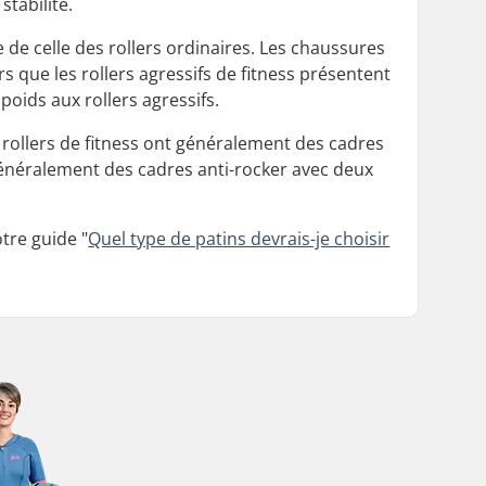
stabilité.
e de celle des rollers ordinaires. Les chaussures
s que les rollers agressifs de fitness présentent
oids aux rollers agressifs.
e rollers de fitness ont généralement des cadres
t généralement des cadres anti-rocker avec deux
tre guide "
Quel type de patins devrais-je choisir