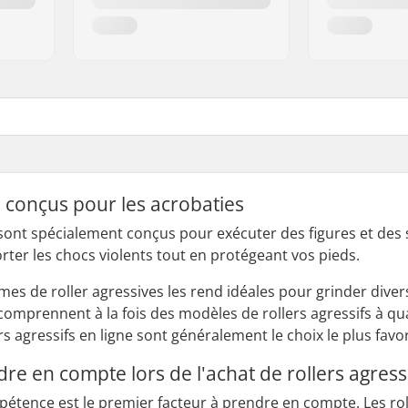
s conçus pour les acrobaties
s sont spécialement conçus pour exécuter des figures et des 
ter les chocs violents tout en protégeant vos pieds.
mes de roller agressives les rend idéales pour grinder dive
 comprennent à la fois des modèles de rollers agressifs à qu
s agressifs en ligne sont généralement le choix le plus favo
re en compte lors de l'achat de rollers agress
étence est le premier facteur à prendre en compte. Les roll