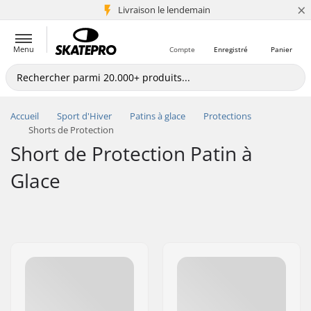
×
Livraison le lendemain
+5 mio de clients
Menu
Compte
Enregistré
Panier
Accueil
Sport d'Hiver
Patins à glace
Protections
Shorts de Protection
Short de Protection Patin à
Glace