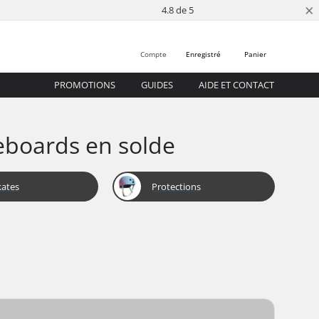
×
4.8 de 5
Compte
Enregistré
Panier
PROMOTIONS
GUIDES
AIDE ET CONTACT
eboards en solde
kates
Protections