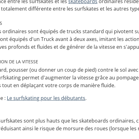
nce entre les surfskates et les
skateboards
ordinaires réside
 totalement différente entre les surfskates et les autres ty
S
 ordinaires sont équipés de trucks standard qui pivotent su
sont équipés d'un Truck avant à deux axes, imitant les actio
rves profonds et fluides et de générer de la vitesse en s'a
ON DE LA VITESSE
rd, pousser (ou donner un coup de pied) contre le sol avec
 surfskating permet d'augmenter la vitesse grâce au pompage, 
ls tout en déplaçant votre corps de manière fluide.
e :
Le surfskating pour les débutants
.
 surfskates sont plus hauts que les skateboards ordinaires, 
 réduisant ainsi le risque de morsure des roues (lorsque les