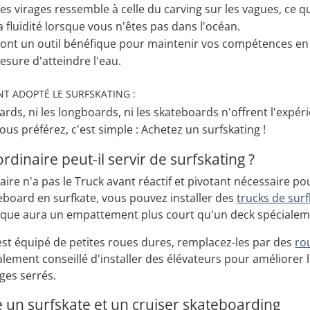
s virages ressemble à celle du carving sur les vagues, ce 
 la fluidité lorsque vous n'êtes pas dans l'océan.
sont un outil bénéfique pour maintenir vos compétences en 
esure d'atteindre l'eau.
NT ADOPTÉ LE SURFSKATING :
ards, ni les longboards, ni les skateboards n'offrent l'expé
vous préférez, c'est simple : Achetez un surfskating !
dinaire peut-il servir de surfskating ?
ire n'a pas le Truck avant réactif et pivotant nécessaire p
board en surfkate, vous pouvez installer des
trucks de sur
ique aura un empattement plus court qu'un deck spécialeme
est équipé de petites roues dures, remplacez-les par des
ro
également conseillé d'installer des élévateurs pour amélior
ges serrés.
e un surfskate et un cruiser skateboarding