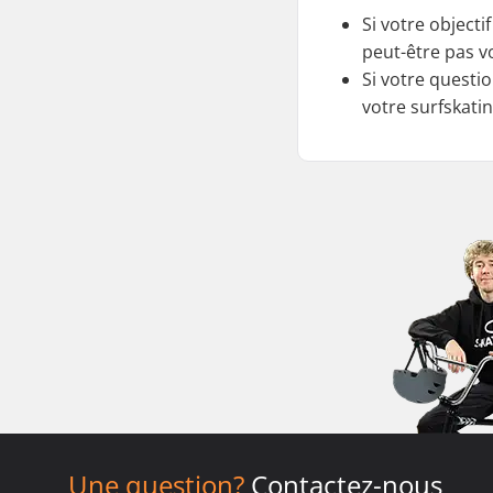
Si votre objecti
peut-être pas v
Si votre questi
votre surfskatin
Une question?
Contactez-nous