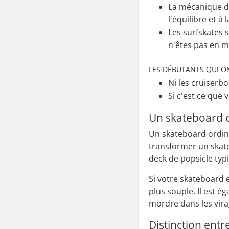
La mécanique de
l'équilibre et à
Les surfskates 
n'êtes pas en m
LES DÉBUTANTS QUI O
Ni les cruiserbo
Si c'est ce que 
Un skateboard or
Un skateboard ordina
transformer un skate
deck de popsicle typ
Si votre skateboard 
plus souple. Il est 
mordre dans les vira
Distinction entr