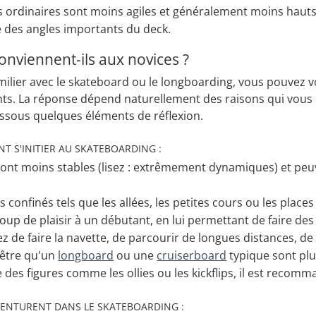
 ordinaires sont moins agiles et généralement moins hauts q
 des angles importants du deck.
onviennent-ils aux novices ?
amilier avec le skateboard ou le longboarding, vous pouvez
ts. La réponse dépend naturellement des raisons qui vous 
ssous quelques éléments de réflexion.
T S'INITIER AU SKATEBOARDING :
sont moins stables (lisez : extrêmement dynamiques) et peuv
s confinés tels que les allées, les petites cours ou les plac
up de plaisir à un débutant, en lui permettant de faire de
ez de faire la navette, de parcourir de longues distances, 
-être qu'un
longboard
ou une
cruiserboard
typique sont plu
des figures comme les ollies ou les kickflips, il est recom
AVENTURENT DANS LE SKATEBOARDING :