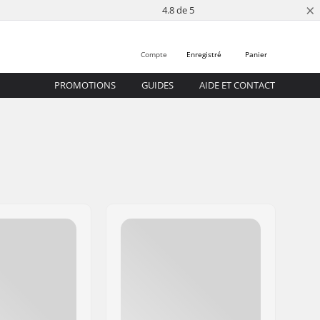
×
4.8 de 5
Compte
Enregistré
Panier
PROMOTIONS
GUIDES
AIDE ET CONTACT