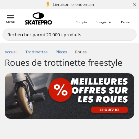
×
Livraison le lendemain
+5 mio de clients
Menu
Compte
Enregistré
Panier
Accueil
Trottinettes
Pièces
Roues
Roues de trottinette freestyle