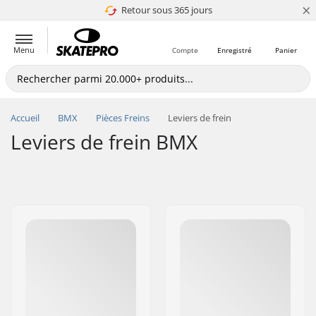
×
Retour sous 365 jours
4.8 de 5
Menu
Compte
Enregistré
Panier
Accueil
BMX
Pièces Freins
Leviers de frein
Leviers de frein BMX