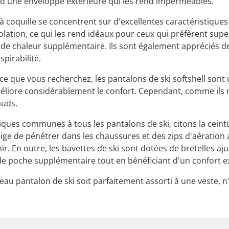
d'une enveloppe extérieure qui les rend imperméables.
 à coquille se concentrent sur d'excellentes caractéristiqu
lation, ce qui les rend idéaux pour ceux qui préfèrent sup
 de chaleur supplémentaire. Ils sont également appréciés d
spirabilité.
st ce que vous recherchez, les pantalons de ski softshell sont
méliore considérablement le confort. Cependant, comme ils ne
auds.
tiques communes à tous les pantalons de ski, citons la cein
ige de pénétrer dans les chaussures et des zips d'aération
hir. En outre, les bavettes de ski sont dotées de bretelles aj
e poche supplémentaire tout en bénéficiant d'un confort e
au pantalon de ski soit parfaitement assorti à une veste, n'