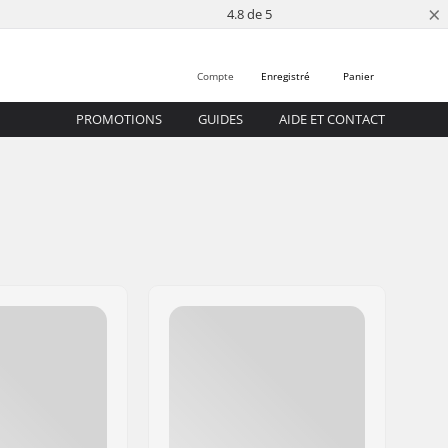
×
4.8 de 5
Compte
Enregistré
Panier
PROMOTIONS
GUIDES
AIDE ET CONTACT