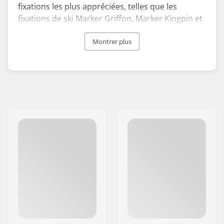
fixations les plus appréciées, telles que les
fixations de ski Marker Griffon, Marker Kingpin et
Marker Duke PT, comptent parmi les options les
plus fiables du marché. Elles ont été à l'origine
Montrer plus
d'avancées dans les domaines de la performance
et de la sécurité des fixations.
Marker a pris une position de leader dans
l'industrie du ski en s'engageant dans des
pratiques durables afin de protéger les
magnifiques zones naturelles où le ski prospère.
Ses efforts comprennent le recyclage et la
réutilisation de chaque morceau d'acier et la
garantie que les matériaux qu'elle utilise sont
conformes aux normes environnementales ISO
14001, ce qui témoigne de son engagement.
Lorsque Hannes Marker a inventé la première
fixation de ski à débrayage automatique en 1952,