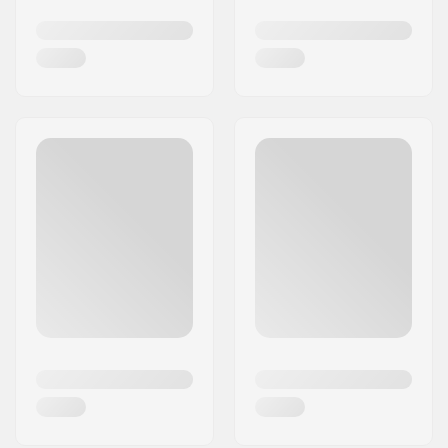
il a ouvert la voie à l'entreprise pour qu'elle
continue à élever l'innovation en matière de
fixations de ski. Marker se consacre toujours à
cette mission, en lançant chaque année de
nouveaux produits qui enrichissent l'expérience
du ski en montagne.