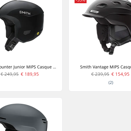
Smith Counter Junior MIPS Casque Ski Enfant
Smith Vantage MIPS Casq
€ 249,95
€ 189,95
€ 239,95
€ 154,95
(2)