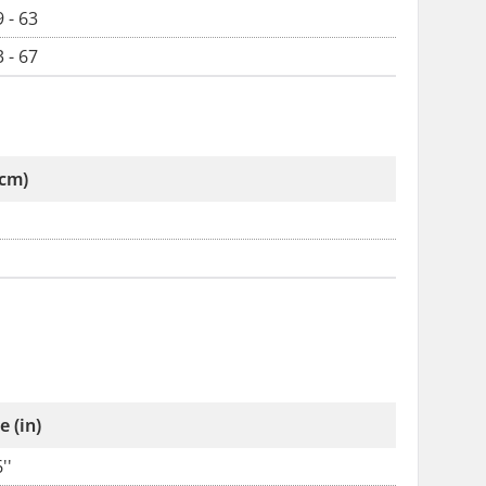
 - 63
 - 67
(cm)
e (in)
''