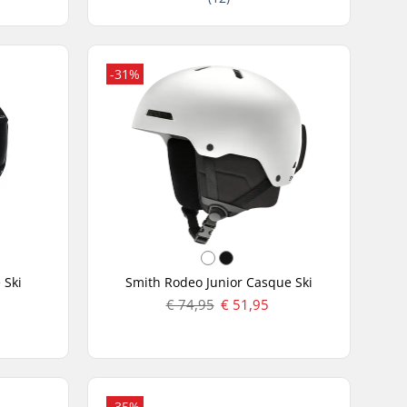
-31%
 Ski
Smith Rodeo Junior Casque Ski
€ 74,95
€ 51,95
-35%