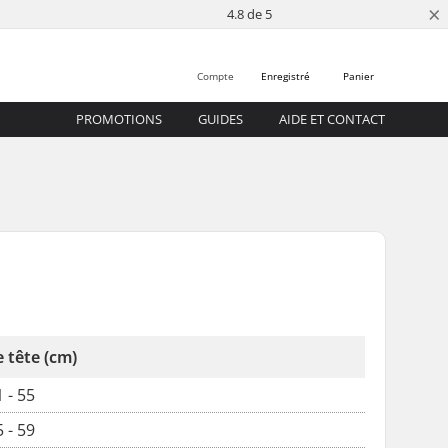
×
4.8 de 5
Compte
Enregistré
Panier
PROMOTIONS
GUIDES
AIDE ET CONTACT
 tête (cm)
 - 55
 - 59