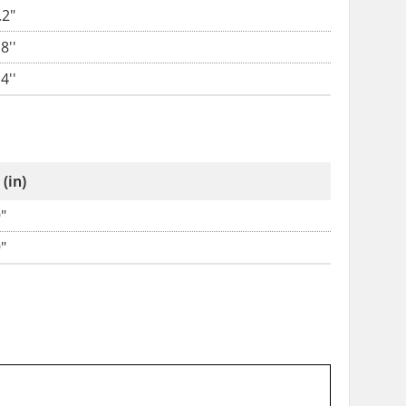
.2"
8''
4''
(in)
9"
9"