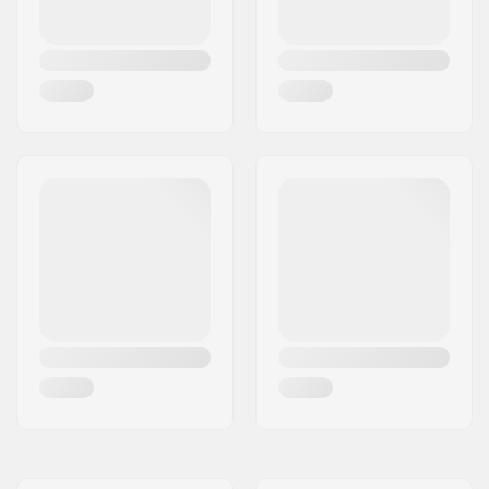
Type de truck:
Kingpin inversé,
Standard hanger,
Drop through
Largeur de l'axe:
10"
Couleur des Roues :
Variable
Largeur des roues:
54mm
Patch de contact de
52mm
roue:
Dureté des roues:
78A
Matériel de la roue:
PU casted, SHR
Précision des
ABEC-7
roulements:
Concave:
Medium
Niveau:
Débutant
,
Intermédiaire
,
Avancé
Style de ride:
Freeride,
Cruise
,
Carving