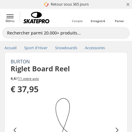
×
Retour sous 365 jours
4.8 de 5
Menu
Compte
Enregistré
Panier
Accueil
Sport d'Hiver
Snowboards
Accessoires
BURTON
Riglet Board Reel
4,4
//
11 votre avis
€ 37,95