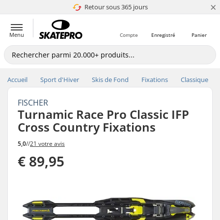
×
Retour sous 365 jours
4.8 de 5
Menu
Compte
Enregistré
Panier
Accueil
Sport d'Hiver
Skis de Fond
Fixations
Classique
FISCHER
Turnamic Race Pro Classic IFP
Cross Country Fixations
5,0
//
21 votre avis
€ 89,95