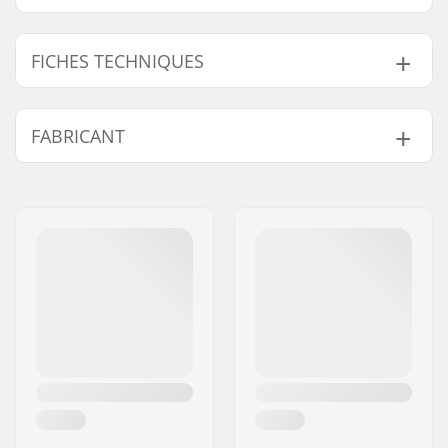
FICHES TECHNIQUES
Catégorie de ski:
Classique
FABRICANT
Chaussures
NNN, Prolink (NNN),
compatibles:
Turnamic (NNN)
Nom:
Fischer Sports GmbH
Poids:
par pair 200g
Adresse:
Fischerstraße 8
Plaques de montage
IFP Turnamic Plate
Code postal:
4910
pour ces fixations:
Ville:
Ried im Innkreis
Pays:
Autriche