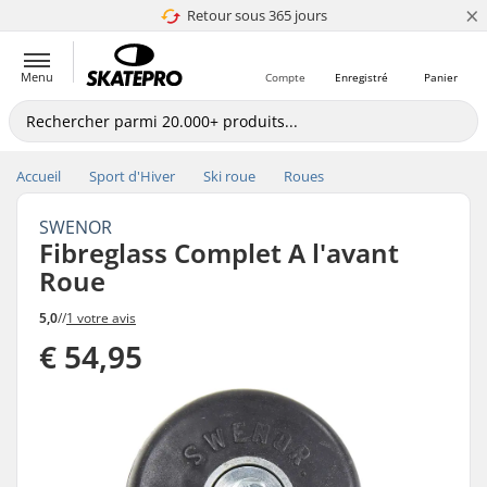
×
Retour sous 365 jours
4.8 de 5
Menu
Compte
Enregistré
Panier
Accueil
Sport d'Hiver
Ski roue
Roues
SWENOR
Fibreglass Complet A l'avant
Roue
5,0
//
1 votre avis
€ 54,95