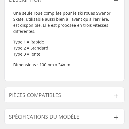
Une seule roue complète pour le ski roues Swenor
Skate, utilisable aussi bien à l'avant qu'à l'arrière,
est disponible. Elle est proposée en trois vitesses
différentes.
Type 1 = Rapide
Type 2 = Standard
Type 3 = lente
Dimensions : 100mm x 24mm
PIÈCES COMPATIBLES
Trouvez des produits compatibles avec Swenor Patin
Complet Roue:
SPÉCIFICATIONS DU MODÈLE