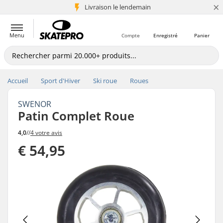
×
Livraison le lendemain
+5 mio de clients
Menu
Compte
Enregistré
Panier
Accueil
Sport d'Hiver
Ski roue
Roues
SWENOR
Patin Complet Roue
4,0
//
4 votre avis
€ 54,95