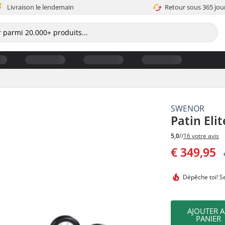
Livraison le lendemain
Retour sous 365 jou
SWENOR
Patin Elit
5,0
//
16 votre avis
€ 349,95
Dépêche toi!
Se
AJOUTER 
PANIER