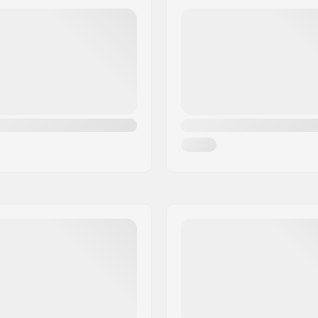
ded
Plaque Prémontée:
ting SNS
Largeur des roues:
Vitesse des roues:
Fonction de Roulement:
Garde-boues:
erre, Bois léger
Montage: