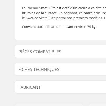
Le Swenor Skate Elite est doté d'un cadre à calotte 
brutales de la surface. En patinant, ce cadre procure
le SweNor Skate Elite parmi nos premiers modèles. Le 
Convient aux utilisateurs pesant environ 75 kg.
PIÈCES COMPATIBLES
Trouvez des produits compatibles avec Swenor Patin E
FICHES TECHNIQUES
Pi
Type de RollerSki :
Patin
FABRICANT
Système de fixation compatible:
NNN/NIS
Empattement:
615 mm
Nom:
Sportimport AS
Poids maximum de l'utilisateur:
85 kg
Adresse:
Trøskeholtet 3