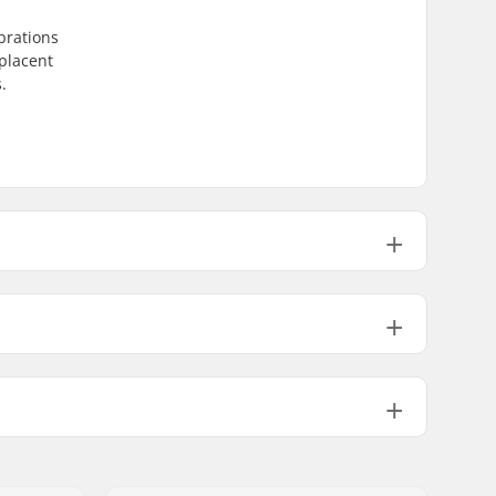
brations
 placent
.
PU casted
Boulon externe
Aluminium
100mm