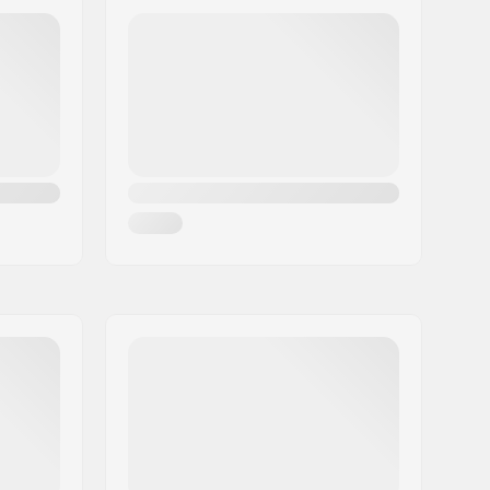
Pas de plaque pré-montée
24mm
Standard (2)
Écoulement Libre
Inclus
Assemblée partiellement