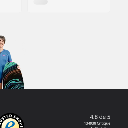
4.8 de 5
134938 Critique