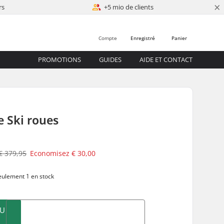
×
rs
+5 mio de clients
Compte
Enregistré
Panier
PROMOTIONS
GUIDES
AIDE ET CONTACT
e Ski roues
€ 379,95
Economisez
€ 30,00
ulement 1 en stock
AU