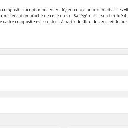
en composite exceptionnellement léger, conçu pour minimiser les vi
 une sensation proche de celle du ski. Sa légèreté et son flex idéal
cadre composite est construit à partir de fibre de verre et de bois
lite Ski roues:
èces compatibles
Matériel de la roue:
,
SNS Skating
Type de fourche:
Matériel de la fourche:
Diamètre de la roue: