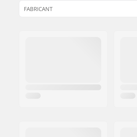
Diamètre de la roue:
Not inclu
FABRICANT
Matériel Platine:
Plastique
Type de botte:
Dur
Nom:
JustSupreme ApS
Niveau:
Intermédi
Adresse:
Ydervang 5
Fermeture:
Laçage
Code postal:
4300
Ville:
Holbæk
Pays:
Danemark