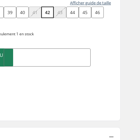
Afficher guide de taille
8
39
40
41
42
43
44
45
46
ulement 1 en stock
AU