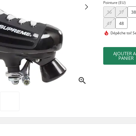
Pointure (EU)
36
37
3
47
48
Dépêche toi!
Se
AJOUTER 
PANIER