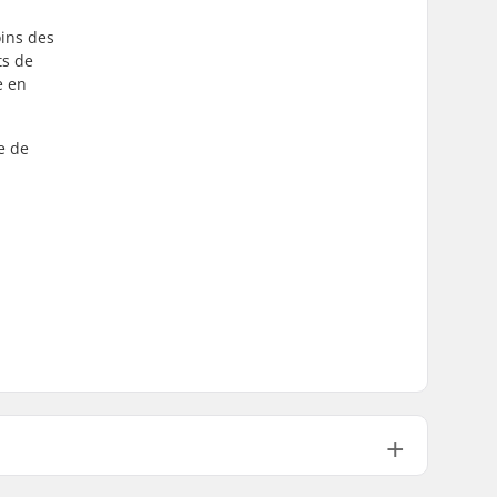
oins des
ts de
e en
e de