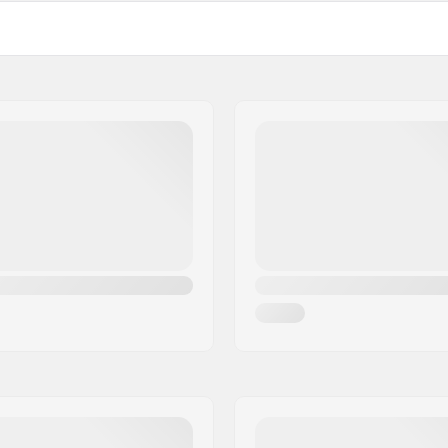
ded
Précision des roulements:
Epaisseur des roues:
Matériel de la Botte:
aire
,
Avancé
Matériel Chausson:
Frein: