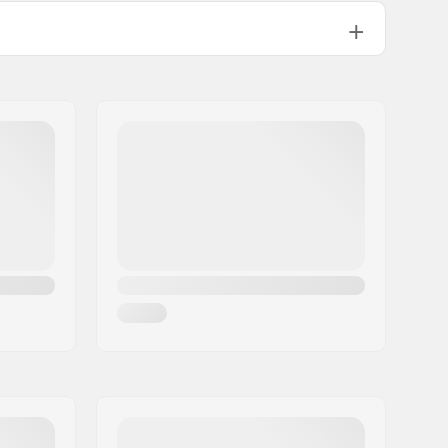
Not included
Not includedmm
Plastique
Non spécifié
Oui