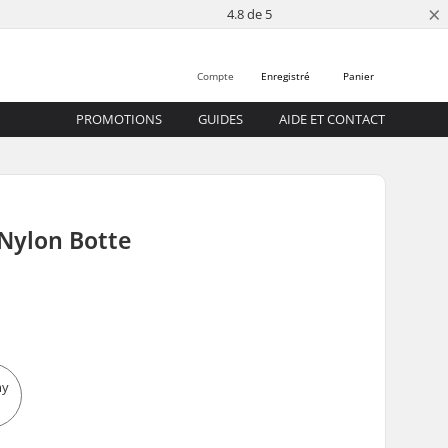
×
4.8 de 5
Compte
Enregistré
Panier
PROMOTIONS
GUIDES
AIDE ET CONTACT
Nylon Botte