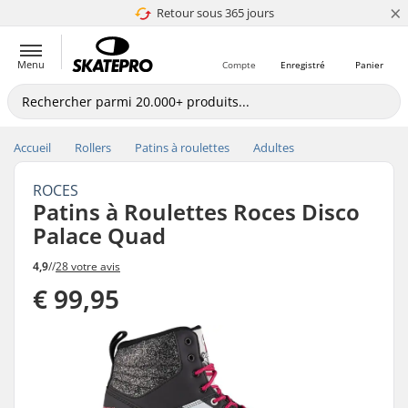
×
Retour sous 365 jours
4.8 de 5
Menu
Compte
Enregistré
Panier
Accueil
Rollers
Patins à roulettes
Adultes
ROCES
Patins à Roulettes Roces Disco
Palace Quad
4,9
//
28 votre avis
€ 99,95