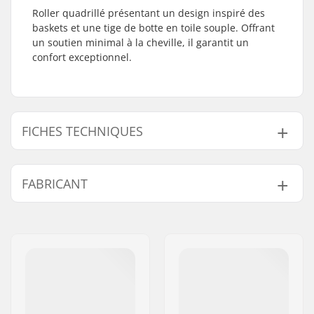
Roller quadrillé présentant un design inspiré des
baskets et une tige de botte en toile souple. Offrant
un soutien minimal à la cheville, il garantit un
confort exceptionnel.
FICHES TECHNIQUES
Diamètre de la roue:
56mm
FABRICANT
Matériel Platine:
Composite
Type de botte:
Haute
Nom:
Roces Sports s.r.l.
Niveau:
Débutant
Adresse:
Via G. Ferraris, 36
Caractéristiques
Boucle de Transport
Code postal:
31044
supplémentaires:
Intégré, Design
Ville:
Montebelluna
Inspiration Basket
Pays:
Italie
Fermeture:
Laçage