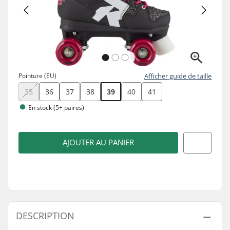
Pointure (EU)
Afficher guide de taille
35
36
37
38
39
40
41
En stock (5+ paires)
AJOUTER AU PANIER
DESCRIPTION