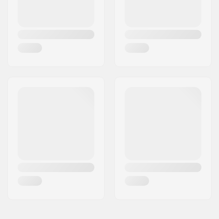
Précision des
ABEC-7
roulements:
Epaisseur des roues:
32mm
Dureté des roues:
81A
Matériel de la Botte:
Textile, Cuir PU
Matériel Chausson:
Textile
Cuff:
Support latéral bas
Frein:
Oui
Recommandé pour:
Patinage extérieur