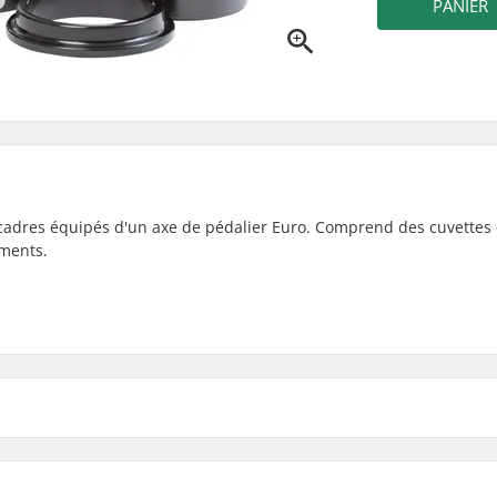
PANIER
adres équipés d'un axe de pédalier Euro. Comprend des cuvettes
ements.
 (EURO)
, Scellé
Diamètre de l'Axe de Pédal