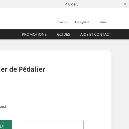
×
4.8 de 5
Compte
Enregistré
Panier
PROMOTIONS
GUIDES
AIDE ET CONTACT
ier de Pédalier
ces)
AU