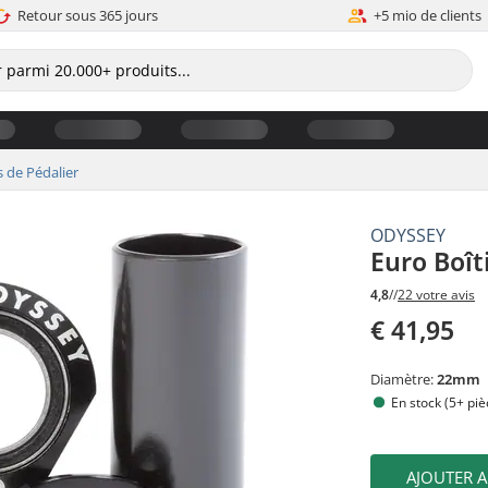
Retour sous 365 jours
+5 mio de clients
s de Pédalier
ODYSSEY
Euro Boît
4,8
//
22 votre avis
€ 41,95
Diamètre:
22mm
En stock (5+ piè
AJOUTER 