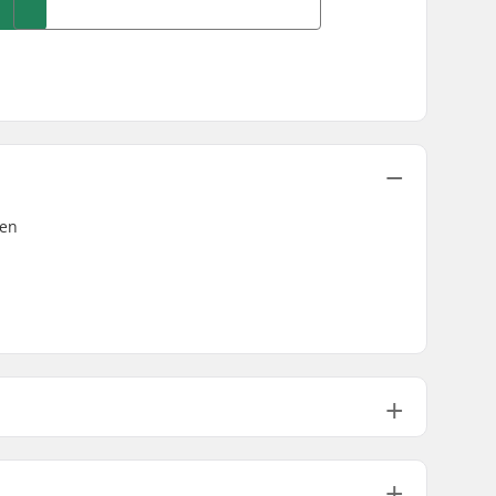
 en
ier :
22mm