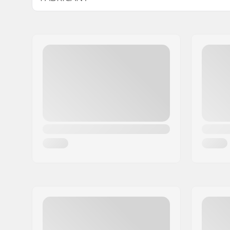
Nom:
Sunshine Distribution ApS
Adresse:
Naverland 8
Code postal:
2600
Ville:
Glostrup
Pays:
Danemark