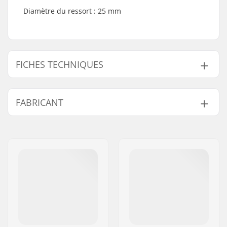
Diamètre du ressort : 25 mm
FICHES TECHNIQUES
Moyeu:
Cassette, Roulements
FABRICANT
scellés
Poids:
5g
Nom:
We Make Things GmbH
Adresse:
RICHARD-BYRD-STR. 12
Code postal:
50829
Ville:
Köln
Pays:
Allemagne