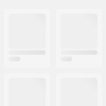
Nom:
All Sport NV
Adresse:
Hoge Mauw 175
Code postal:
2370
Ville:
Arendonk
Pays:
Belgique