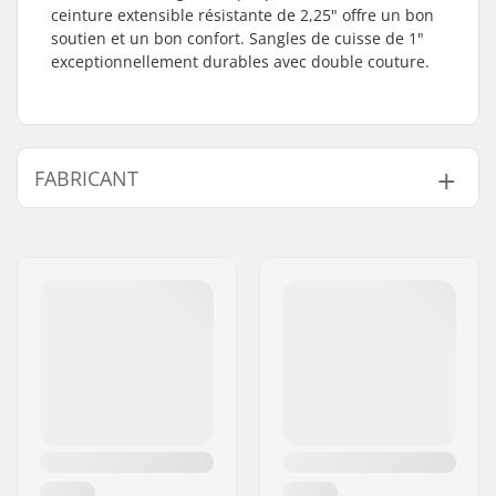
ceinture extensible résistante de 2,25" offre un bon
soutien et un bon confort. Sangles de cuisse de 1"
exceptionnellement durables avec double couture.
FABRICANT
Nom:
CCM hockey AB
Adresse:
Gårdsvägen 13
Code postal:
SE-16970
Ville:
Solna
Pays:
Suède