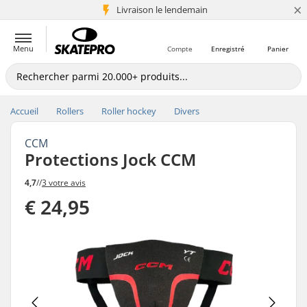
×
Livraison le lendemain
+5 mio de clients
Menu
Compte
Enregistré
Panier
Accueil
Rollers
Roller hockey
Divers
CCM
Protections Jock CCM
4,7
//
3 votre avis
€ 24,95