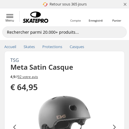
×
Retour sous 365 jours
4.8 de 5
Menu
Compte
Enregistré
Panier
Accueil
Skates
Protections
Casques
TSG
Meta Satin Casque
4,9
//
92 votre avis
€ 64,95