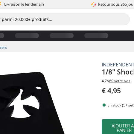
Livraison le lendemain
Retour sous 365 jou
sers
INDEPENDEN
1/8" Shoc
4,7
//
69 votre avis
€ 4,95
En stock (5+ set
AJOUTER 
PANIER