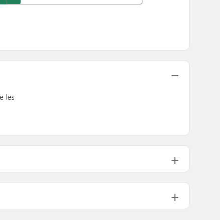
e les
0.125" (0.3cm)