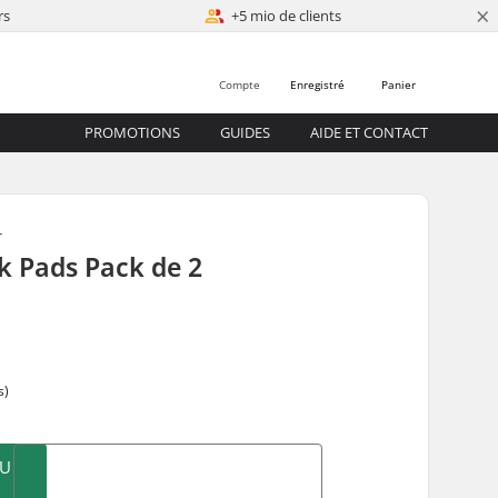
×
rs
+5 mio de clients
Compte
Enregistré
Panier
PROMOTIONS
GUIDES
AIDE ET CONTACT
T
k Pads Pack de 2
s)
AU