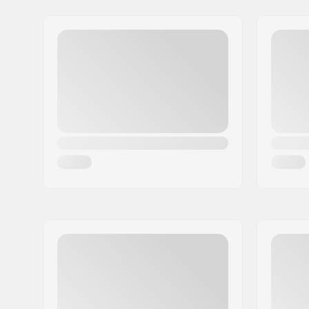
Adresse:
Australiensvej 20. st. th.
Code postal:
2100
Ville:
Copenhagen
Pays:
Danemark